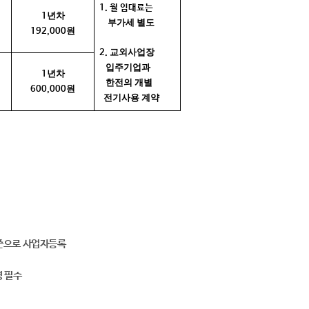
1. 월 임대료는
년차
1
부가세 별도
원
192,000
교외사업장
2.
입주기업과
년차
1
한전의 개별
원
600,000
전기사용 계약
준으로 사업자등록
 필수