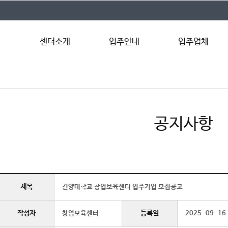
센터소개
입주안내
입주업체
인사말
입주조건
입주업체 안내
시설현황
입주절차
연혁
입주문의
공지사항
직원안내
오시는길
제목
건양대학교 창업보육센터 입주기업 모집공고
작성자
등록일
창업보육센터
2025-09-16