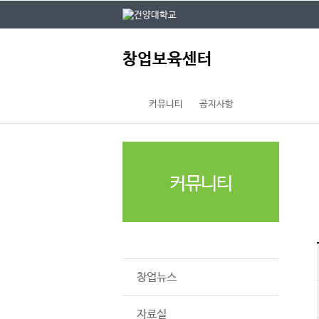
본문 바로가기
대메뉴 바로가기
주
창업보육센터
메
뉴
커뮤니티
공지사항
커뮤니티
공지사항
창업뉴스
자료실