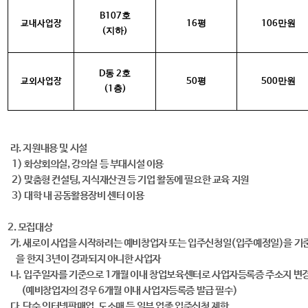
호
B107
평
만원
교내사업장
16
106
지하
(
)
동
호
D
2
평
만원
교외사업장
50
500
층
(1
)
라. 지원내용 및 시설
1) 화상회의실, 강의실 등 부대시설 이용
2) 맞춤형 컨설팅, 지식재산권 등 기업 활동에 필요한 교육 지원
3) 대학 내 공동활용장비 센터 이용
2. 모집대상
가. 새로이 사업을 시작하려는 예비창업자 또는 입주신청일(입주예정일)을 기
을 한지 3년이 경과되지 아니한 사업자
나.
입주일자를 기준으로 1개월 이내 창업보육센터로 사업자등록증 주소지 변경
(예비창업자의 경우 6개월 이내 사업자등록증 발급 필수)
다. 단순 인터넷판매업, 도소매 등 일부 업종 입주신청 제한