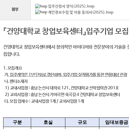
입주신청서 양식(2025).hwp
첨부
개인정보수집 및 이용 동의서(2025).hwp
『건양대학교 창업보육센터』
입주기업 모
건양대학교 창업보육센터에서 창의적인 아이디어와 전문분야의 기술을 갖
집합니다.
1. 모집개요
가.
입주계약은 1년 단위로 갱신하며, 입주기업 실적평가를 통한 연장대상 선정
나. 센터소재지
1) 교내사업장 : 충남 논산시 대학로 121, 건양대학교 산학협력관 201호
2) 교외사업장 : 충남 논산시 가야곡면 육곡길 4 건양대학교 창업보육센터
다. 모집 업체수 :
교내사업장 1개 / 교외사업장 1개
구분
호실
규모
임대보증금