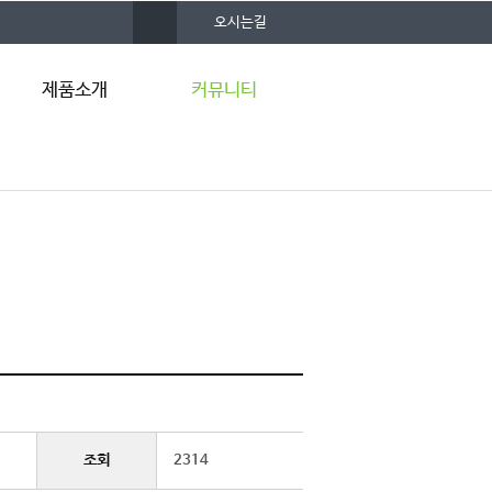
사
오시는길
이
트
맵
제품소개
커뮤니티
입주업체 제품
공지사항
졸업업체 제품
창업뉴스
자료실
조회
2314